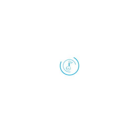
ビブラート奏法
スイッチを押しながらシッポを揺らすと音にビブラ
ートがかかります。