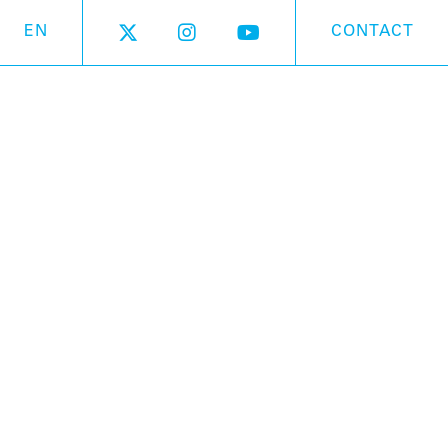
EN
CONTACT
 カービィ Ver.
発売中
、オタマトーン カービィ Ver.が大きくなり