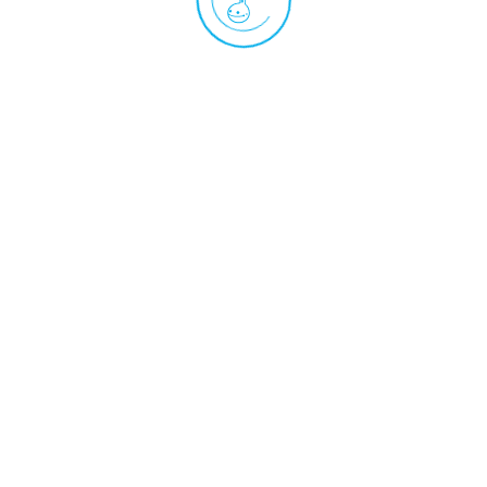
イズで弾きやく、より楽器に近づ
プッシュ奏法